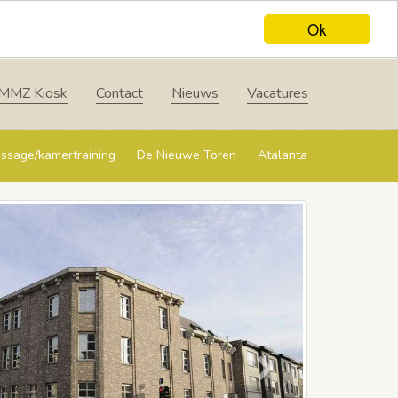
Ok
MMZ Kiosk
Contact
Nieuws
Vacatures
ssage/kamertraining
De Nieuwe Toren
Atalanta
Next