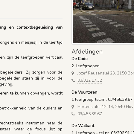
ang en contextbegeleiding van
ngens en meisjes), in de leeftijd
Afdelingen
n, zijn de leefgroepen verticaal
De Kade
2 leefgroepen
begeleiders. Zij zorgen voor de
Jozef Reusenslei 23, 2150 Bo
egeleider staan zij in voor de
03/322.17.32
geving.
De Vuurtoren
deren te kunnen opvangen, wordt
1 leefgroep tel.nr : 03/455.39.67
Hortensialei 12-14, 2540 Hov
 betrokkenheid van de ouders en
03/455.39.67
echtstreeks instromen naar de
De Walkant
sters, waar de focus ligt op
1 leefgroep - tel.nr. 03/296.91.1