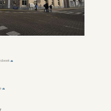
rsbeek
e
7