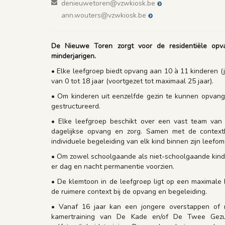
denieuwetoren@vzwkiosk.be
ann.wouters@vzwkiosk.be
De Nieuwe Toren zorgt voor de residentiële opv
minderjarigen.
• Elke leefgroep biedt opvang aan 10 à 11 kinderen (jo
van 0 tot 18 jaar (voortgezet tot maximaal 25 jaar).
• Om kinderen uit eenzelfde gezin te kunnen opvange
gestructureerd.
• Elke leefgroep beschikt over een vast team van 
dagelijkse opvang en zorg. Samen met de contextb
individuele begeleiding van elk kind binnen zijn leefom
• Om zowel schoolgaande als niet-schoolgaande kin
er dag en nacht permanentie voorzien.
• De klemtoon in de leefgroep ligt op een maximale
de ruimere context bij de opvang en begeleiding.
• Vanaf 16 jaar kan een jongere overstappen of r
kamertraining van De Kade en/of De Twee Gezu