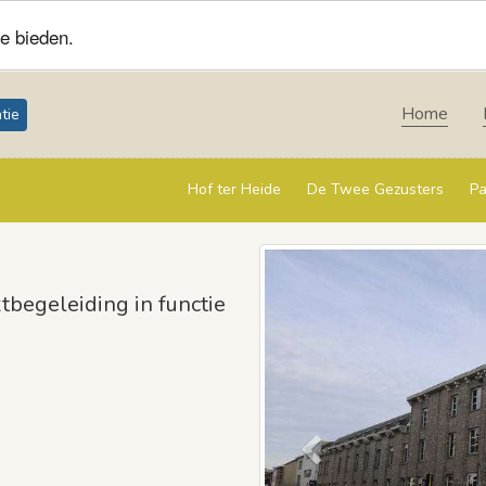
e bieden.
Home
tie
Hof ter Heide
De Twee Gezusters
Pa
Previous
tbegeleiding in functie